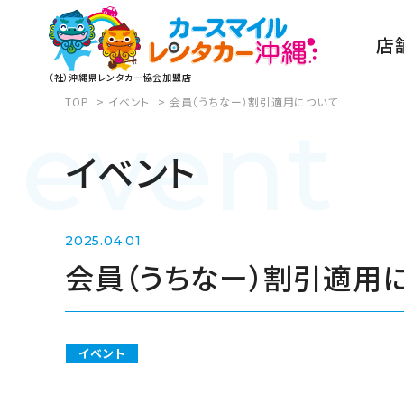
店
（社）沖縄県レンタカー協会加盟店
TOP
イベント
会員（うちなー）割引適用について
event
イベント
2025.04.01
会員（うちなー）割引適用
イベント